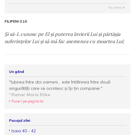
Toţi autorii
FILIPENI 3:10
Şi să-L cunosc pe El şi puterea învierii Lui şi părtăşia
suferinţelor Lui şi să mă fac asemenea cu moartea Lui;
Un gând
"Iubirea între doi oameni... este întâlnirea între două
singurătăţi care se ocrotesc şi îşi ţin companie."
Rainer Maria Rilke
Pune-l pe pagina ta
Pasajul zilei
Isaia 40 - 42