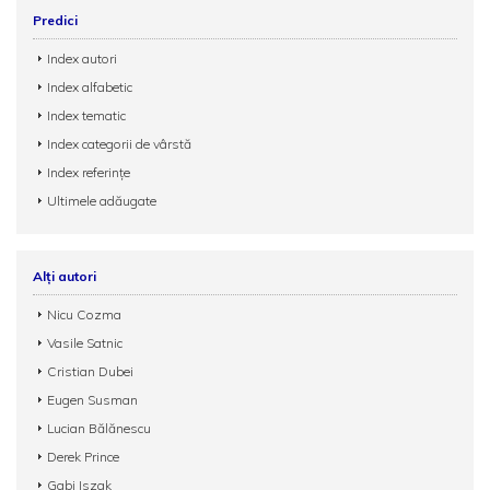
Predici
Index autori
Index alfabetic
Index tematic
Index categorii de vârstă
Index referințe
Ultimele adăugate
Alți autori
Nicu Cozma
Vasile Satnic
Cristian Dubei
Eugen Susman
Lucian Bălănescu
Derek Prince
Gabi Iszak