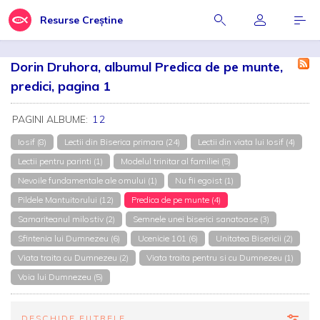
Resurse Creștine
Dorin Druhora, albumul Predica de pe munte,
predici, pagina 1
PAGINI ALBUME:
1
2
Iosif (8)
Lectii din Biserica primara (24)
Lectii din viata lui Iosif (4)
Lectii pentru parinti (1)
Modelul trinitar al familiei (5)
Nevoile fundamentale ale omului (1)
Nu fii egoist (1)
Pildele Mantuitorului (12)
Predica de pe munte (4)
Samariteanul milostiv (2)
Semnele unei biserici sanatoase (3)
Sfintenia lui Dumnezeu (6)
Ucenicie 101 (6)
Unitatea Bisericii (2)
Viata traita cu Dumnezeu (2)
Viata traita pentru si cu Dumnezeu (1)
Voia lui Dumnezeu (5)
DESCHIDE FILTRELE