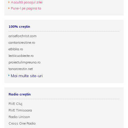
Ascultă pasajul zilei
Pune-l pe pagina ta
100% creștin
ariseforchrist.com
cantaricrestine.ro
eBiblia.ro
lectiicuobiecte.ro
proiectulimpreuna.ro
tanarcrestin.net
Mai multe site-uri
Radio creștin
RVE Cluj
RVE Timisoara
Radio Unison
Cross One Radio