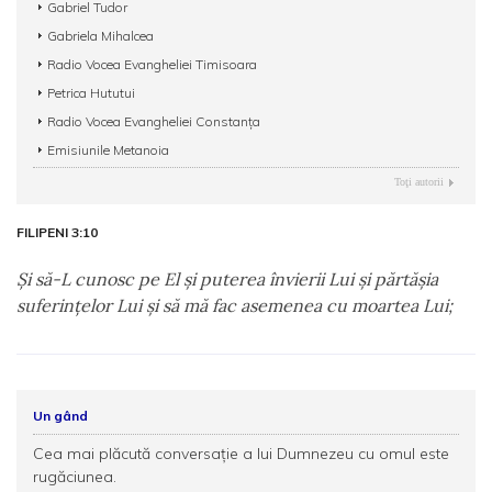
Gabriel Tudor
Gabriela Mihalcea
Radio Vocea Evangheliei Timisoara
Petrica Hututui
Radio Vocea Evangheliei Constanța
Emisiunile Metanoia
Toţi autorii
FILIPENI 3:10
Şi să-L cunosc pe El şi puterea învierii Lui şi părtăşia
suferinţelor Lui şi să mă fac asemenea cu moartea Lui;
Un gând
Cea mai plăcută conversație a lui Dumnezeu cu omul este
rugăciunea.