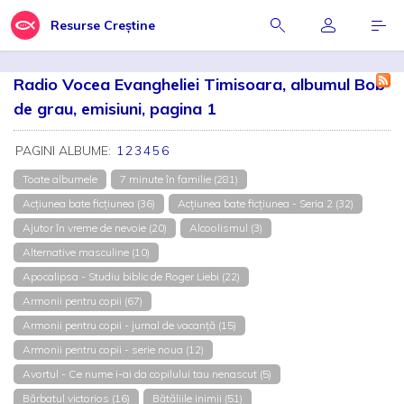
Resurse Creștine
Radio Vocea Evangheliei Timisoara, albumul Bob
de grau, emisiuni, pagina 1
PAGINI ALBUME:
1
2
3
4
5
6
Toate albumele
7 minute în familie (281)
Acțiunea bate ficțiunea (36)
Acțiunea bate ficțiunea - Seria 2 (32)
Ajutor în vreme de nevoie (20)
Alcoolismul (3)
Alternative masculine (10)
Apocalipsa - Studiu biblic de Roger Liebi (22)
Armonii pentru copii (67)
Armonii pentru copii - jurnal de vacanță (15)
Armonii pentru copii - serie noua (12)
Avortul - Ce nume i-ai da copilului tau nenascut (5)
Bărbatul victorios (16)
Bătăliile inimii (51)