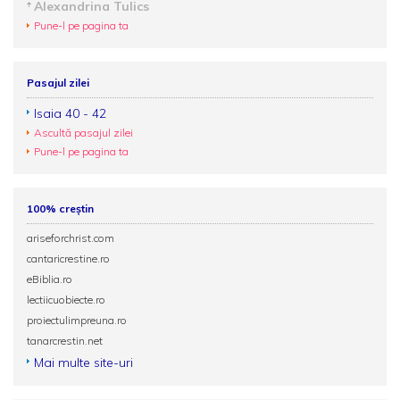
Alexandrina Tulics
Pune-l pe pagina ta
Pasajul zilei
Isaia 40 - 42
Ascultă pasajul zilei
Pune-l pe pagina ta
100% creștin
ariseforchrist.com
cantaricrestine.ro
eBiblia.ro
lectiicuobiecte.ro
proiectulimpreuna.ro
tanarcrestin.net
Mai multe site-uri