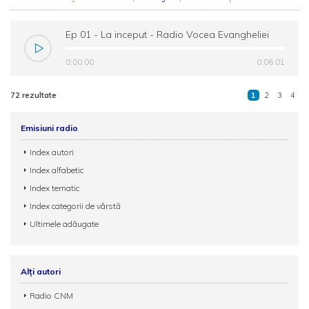
Ep 01 - La inceput - Radio Vocea Evangheliei
Timisoara
0:00:00
0:06:01
72 rezultate
1
2
3
4
Emisiuni radio
Index autori
Index alfabetic
Index tematic
Index categorii de vârstă
Ultimele adăugate
Alți autori
Radio CNM