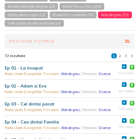
Bazele credinței creștine (24)
Biblia Pas cu Pas (180)
Biblia pentru copii (12)
Biserica în societate (73)
Bob de grau (72)
Cele șapte păcate cardinale (18)
DESCHIDE FILTRELE
72 rezultate
1
2
3
4
Ep 01 - La inceput
974 redări
Radio Vocea Evangheliei Timisoara
|
Bob de grau
| Tematica:
Diverse
Ep 02 - Adam si Eva
602 redări
Radio Vocea Evangheliei Timisoara
|
Bob de grau
| Tematica:
Diverse
Ep 03 - Cel dintai pacat
576 redări
Radio Vocea Evangheliei Timisoara
|
Bob de grau
| Tematica:
Diverse
Ep 04 - Cea dintai Familie
570 redări
Radio Vocea Evangheliei Timisoara
|
Bob de grau
| Tematica:
Diverse