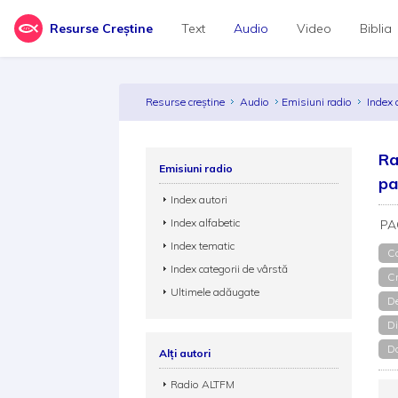
Resurse Creștine
Text
Audio
Video
Biblia
Resurse creștine
Audio
Emisiuni radio
Index 
Ra
Emisiuni radio
pa
Index autori
Index alfabetic
PA
Index tematic
Co
Index categorii de vârstă
Cr
Ultimele adăugate
De
Di
Do
Alți autori
Radio ALTFM