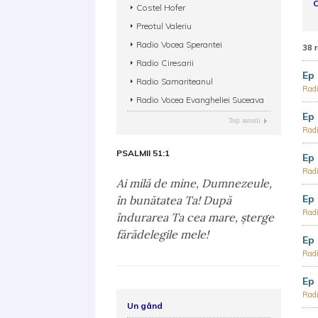
C
Costel Hofer
Preotul Valeriu
Radio Vocea Sperantei
38 
Radio Ciresarii
Ep 
Radio Samariteanul
Radi
Radio Vocea Evangheliei Suceava
Ep 
Toţi autorii
Radi
PSALMII 51:1
Ep 
Radi
Ai milă de mine, Dumnezeule,
Ep 
în bunătatea Ta! După
Radi
îndurarea Ta cea mare, şterge
fărădelegile mele!
Ep 
Radi
Ep 
Radi
Un gând