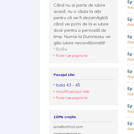
Ep 
Când nu ai parte de iubire
Radi
acasă, nu o căuta la alţii
pentru că vei fi dezamăgit/ă
Ep 
când vei primi de la ei iubire
Radi
doar pentru o perioadă de
timp. Numai la Dumnezeu vei
Ep 
găsi iubire necondiţionată!
Radi
BoBu
Ep 
Pune-l pe pagina ta
Radi
Ep 
Pasajul zilei
Radi
Isaia 43 - 45
Ep 
Ascultă pasajul zilei
Radi
Pune-l pe pagina ta
Ep 
Radi
100% creștin
Ep 
ariseforchrist.com
Radi
cantaricrestine.ro