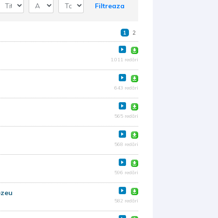
Filtreaza
1
2
1.011 redări
643 redări
565 redări
568 redări
596 redări
ezeu
582 redări