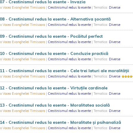
07 - Crestinismul redus la esente - Invazia
o Vocea Evangheliei Timisoara
|
Crestinismul redus la esente
| Tematica:
Diverse
08 - Crestinismul redus la esente - Alternativa şocantă
o Vocea Evangheliei Timisoara
|
Crestinismul redus la esente
| Tematica:
Diverse
09 - Crestinismul redus la esente - Pocăitul perfect
o Vocea Evangheliei Timisoara
|
Crestinismul redus la esente
| Tematica:
Diverse
10 - Crestinismul redus la esente - Concluzie practică
o Vocea Evangheliei Timisoara
|
Crestinismul redus la esente
| Tematica:
Diverse
11 - Crestinismul redus la esente - Cele trei laturi ale moralităţii
o Vocea Evangheliei Timisoara
|
Crestinismul redus la esente
| Tematica:
Diverse
12 - Crestinismul redus la esente - Virtuțile cardinale
o Vocea Evangheliei Timisoara
|
Crestinismul redus la esente
| Tematica:
Diverse
13 - Crestinismul redus la esente - Moralitatea socială
o Vocea Evangheliei Timisoara
|
Crestinismul redus la esente
| Tematica:
Diverse
14 - Crestinismul redus la esente - Moralitate și psihanaliză
o Vocea Evangheliei Timisoara
|
Crestinismul redus la esente
| Tematica:
Diverse