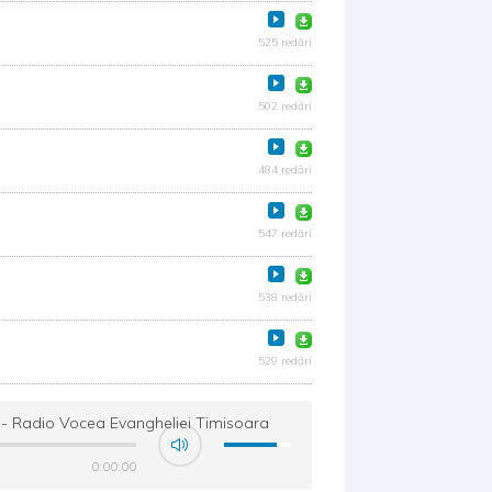
525 redări
502 redări
484 redări
547 redări
538 redări
529 redări
e - Radio Vocea Evangheliei Timisoara
0:00:00