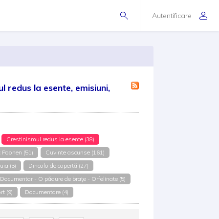
Autentificare
 redus la esente, emisiuni,
Crestinismul redus la esente (38)
 Poonen (51)
Cuvinte ascunse (161)
uia (5)
Dincolo de copertă (27)
Documentar - O pădure de brațe - Orfelinate (5)
t (9)
Documentare (4)