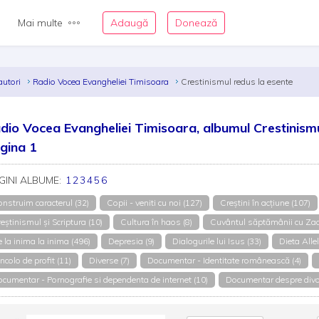
Mai multe
Adaugă
Donează
autori
Radio Vocea Evangheliei Timisoara
Crestinismul redus la esente
dio Vocea Evangheliei Timisoara, albumul Crestinismul
gina 1
GINI ALBUME:
1
2
3
4
5
6
nstruim caracterul (32)
Copii - veniti cu noi (127)
Creștini în acțiune (107)
eștinismul și Scriptura (10)
Cultura în haos (8)
Cuvântul săptămânii cu Zac
 la inima la inima (496)
Depresia (9)
Dialogurile lui Isus (33)
Dieta Allel
ncolo de profit (11)
Diverse (7)
Documentar - Identitate românească (4)
cumentar - Pornografie si dependenta de internet (10)
Documentar despre divor