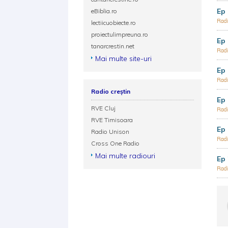
Ep 
eBiblia.ro
Radi
lectiicuobiecte.ro
proiectulimpreuna.ro
Ep 
tanarcrestin.net
Radi
Mai multe site-uri
Ep 
Radi
Radio creștin
Ep 
RVE Cluj
Radi
RVE Timisoara
Ep 
Radio Unison
Radi
Cross One Radio
Mai multe radiouri
Ep 
Radi