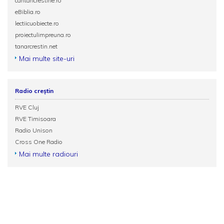
cantaricrestine.ro
eBiblia.ro
lectiicuobiecte.ro
proiectulimpreuna.ro
tanarcrestin.net
Mai multe site-uri
Radio creștin
RVE Cluj
RVE Timisoara
Radio Unison
Cross One Radio
Mai multe radiouri