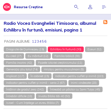
Resurse Creștine
Radio Vocea Evangheliei Timisoara, albumul
Echilibru în furtună, emisiuni, pagina 1
PAGINI ALBUME:
1
2
3
4
5
6
Dragoste de Dumnezeu (19)
Echilibru în furtună (30)
Eseuri (52)
Eu cred (27)
Eu mântuit (12)
Familia biblică (38)
Familia incotro (42)
Fazele istoriei creștinismului (11)
Generația știu totul (74)
Hristos pentru musulmani (5)
Implicat (117)
În cabinet (15)
Indicator pentru suflet și inimă (183)
Indicator pentru suflet și inimă - seria 2 (67)
Inimi vindecate (28)
Întâlniri de gradul zero (342)
Întreabă un păstor cu Sami Tuțac (45)
Întrebări dificile (18)
Invata Biblia 66-40 (50)
Israel - Cum înțelege un evreu Biblia (7)