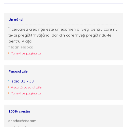
Un gând
Încercarea credinței este un examen al vieții pentru care nu
te-ai pregătit învățând, dar din care înveți pregătindu-te
pentru Viață!
Ioan Hapca
Pune-l pe pagina ta
Pasajul zilei
Isaia 31 - 33
Ascultă pasajul zilei
Pune-l pe pagina ta
100% creștin
ariseforchrist.com