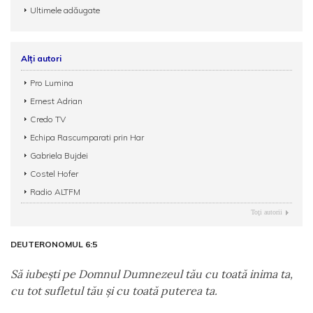
Ultimele adăugate
Alți autori
Pro Lumina
Ernest Adrian
Credo TV
Echipa Rascumparati prin Har
Gabriela Bujdei
Costel Hofer
Radio ALTFM
Toţi autorii
DEUTERONOMUL 6:5
Să iubeşti pe Domnul Dumnezeul tău cu toată inima ta,
cu tot sufletul tău şi cu toată puterea ta.