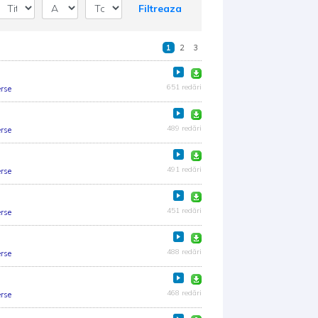
Filtreaza
1
2
3
651 redări
rse
489 redări
rse
491 redări
rse
451 redări
rse
488 redări
rse
468 redări
rse