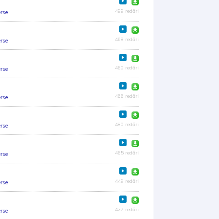
499 redări
rse
468 redări
rse
460 redări
rse
466 redări
rse
480 redări
rse
465 redări
rse
449 redări
rse
427 redări
rse