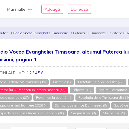
Mai multe
Adaugă
Donează
autori
Radio Vocea Evangheliei Timisoara
Puterea lui Dumnezeu in istoria Bise
dio Vocea Evangheliei Timisoara, albumul Puterea lui 
isiuni, pagina 1
GINI ALBUME:
1
2
3
4
5
6
edici Richard Wurmbrand (39)
Prietenie (5)
Profețiile - Chuck Missler (27)
terea lui Dumnezeu in istoria Bisericii (43)
Răpirea (10)
Regimul comunist - 
pere esențiale (27)
Revenirea la esență (4)
Revoluția de la Timișoara din 19
găciune fără frontiere 2026 (4)
Să Îl cunoaștem pe Dumnezeu (9)
Scapă de 
apă de presiunea financiară - seria 2 (80)
Singuratatea (8)
Știu ce cred (9)