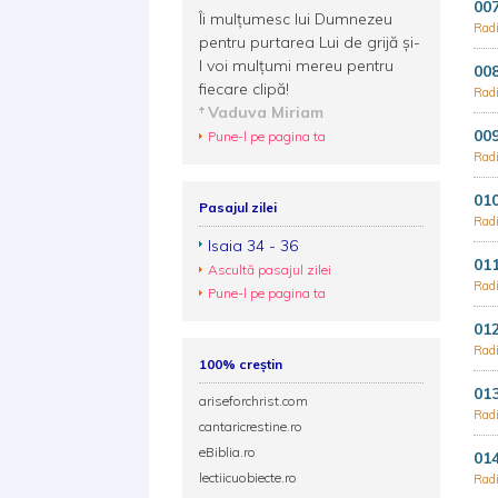
007
Îi mulţumesc lui Dumnezeu
Radi
pentru purtarea Lui de grijă şi-
I voi mulţumi mereu pentru
008
fiecare clipă!
Radi
Vaduva Miriam
009
Pune-l pe pagina ta
Radi
010
Pasajul zilei
Radi
Isaia 34 - 36
011
Ascultă pasajul zilei
Radi
Pune-l pe pagina ta
012
Radi
100% creștin
013
ariseforchrist.com
Radi
cantaricrestine.ro
eBiblia.ro
014
lectiicuobiecte.ro
Radi