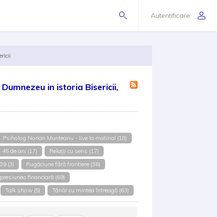
Autentificare
ricii
Dumnezeu in istoria Bisericii,
Psiholog Norian Munteanu - live la matinal (18)
45 de ani (17)
Relații cu sens (17)
89 (3)
Rugăciune fără frontiere (36)
presiunea financiară (69)
Talk show (5)
Tânăr cu mintea întreagă (63)