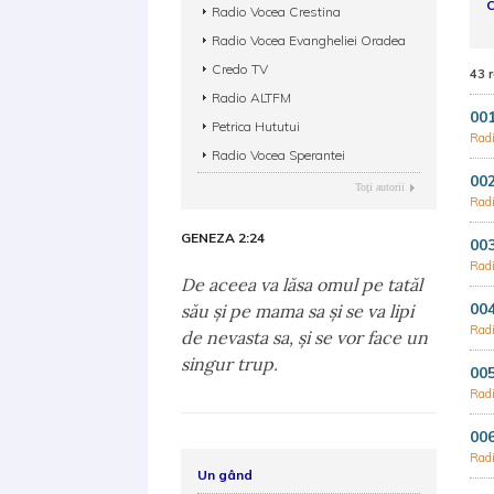
C
Radio Vocea Crestina
Radio Vocea Evangheliei Oradea
Credo TV
43 
Radio ALTFM
001
Petrica Hututui
Radi
Radio Vocea Sperantei
002
Toţi autorii
Radi
GENEZA 2:24
003
Radi
De aceea va lăsa omul pe tatăl
004
său şi pe mama sa şi se va lipi
Radi
de nevasta sa, şi se vor face un
singur trup.
005
Radi
006
Radi
Un gând