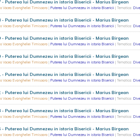
 - Puterea lui Dumnezeu in istoria Bisericii - Marius Birgean
o Vocea Evangheliei Timisoara
|
Puterea lui Dumnezeu in istoria Bisericii
| Tematica:
Dive
 - Puterea lui Dumnezeu in istoria Bisericii - Marius Birgean
o Vocea Evangheliei Timisoara
|
Puterea lui Dumnezeu in istoria Bisericii
| Tematica:
Dive
 - Puterea lui Dumnezeu in istoria Bisericii - Marius Birgean
o Vocea Evangheliei Timisoara
|
Puterea lui Dumnezeu in istoria Bisericii
| Tematica:
Dive
 - Puterea lui Dumnezeu in istoria Bisericii - Marius Birgean
o Vocea Evangheliei Timisoara
|
Puterea lui Dumnezeu in istoria Bisericii
| Tematica:
Dive
 - Puterea lui Dumnezeu in istoria Bisericii - Marius Birgean
o Vocea Evangheliei Timisoara
|
Puterea lui Dumnezeu in istoria Bisericii
| Tematica:
Dive
 - Puterea lui Dumnezeu in istoria Bisericii - Marius Birgean
o Vocea Evangheliei Timisoara
|
Puterea lui Dumnezeu in istoria Bisericii
| Tematica:
Dive
 - Puterea lui Dumnezeu in istoria Bisericii - Marius Birgean
o Vocea Evangheliei Timisoara
|
Puterea lui Dumnezeu in istoria Bisericii
| Tematica:
Dive
 - Puterea lui Dumnezeu in istoria Bisericii - Marius Birgean
o Vocea Evangheliei Timisoara
|
Puterea lui Dumnezeu in istoria Bisericii
| Tematica:
Dive