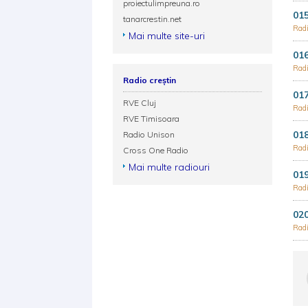
proiectulimpreuna.ro
015
tanarcrestin.net
Radi
Mai multe site-uri
016
Radi
Radio creștin
017
RVE Cluj
Radi
RVE Timisoara
018
Radio Unison
Radi
Cross One Radio
Mai multe radiouri
019
Radi
020
Radi