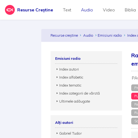
Resurse Creștine
Text
Audio
Video
Biblia
Resurse creștine
Audio
Emisiuni radio
Index 
Ra
Emisiuni radio
em
Index autori
Index alfabetic
PA
Index tematic
Pr
Index categorii de vârstă
Pu
Ultimele adăugate
Re
Ru
Sc
Alți autori
Gabriel Tudor