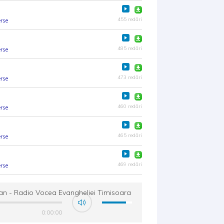
455 redări
rse
485 redări
rse
473 redări
rse
460 redări
rse
465 redări
rse
469 redări
rse
rgean - Radio Vocea Evangheliei Timisoara
0:00:00