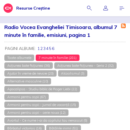
Resurse Creștine
Radio Vocea Evangheliei Timisoara, albumul 7
minute în familie, emisiuni, pagina 1
PAGINI ALBUME:
1
2
3
4
5
6
Toate albumele
7 minute în familie (281)
Acțiunea bate ficțiunea (36)
Acțiunea bate ficțiunea - Seria 2 (32)
Ajutor în vreme de nevoie (20)
Alcoolismul (3)
Alternative masculine (10)
Apocalipsa - Studiu biblic de Roger Liebi (22)
Armonii pentru copii (67)
Armonii pentru copii - jurnal de vacanță (15)
Armonii pentru copii - serie noua (12)
Avortul - Ce nume i-ai da copilului tau nenascut (5)
Bărbatul victorios (16)
Bătăliile inimii (51)