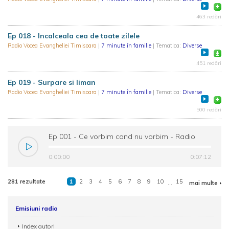
463 redări
Ep 018 - Incalceala cea de toate zilele
Radio Vocea Evangheliei Timisoara
|
7 minute în familie
| Tematica:
Diverse
451 redări
Ep 019 - Surpare si liman
Radio Vocea Evangheliei Timisoara
|
7 minute în familie
| Tematica:
Diverse
500 redări
Ep 001 - Ce vorbim cand nu vorbim - Radio
Vocea Evangheliei Timisoara
0:00:00
0:07:12
281 rezultate
1
2
3
4
5
6
7
8
9
10
...
15
mai multe
Emisiuni radio
Index autori