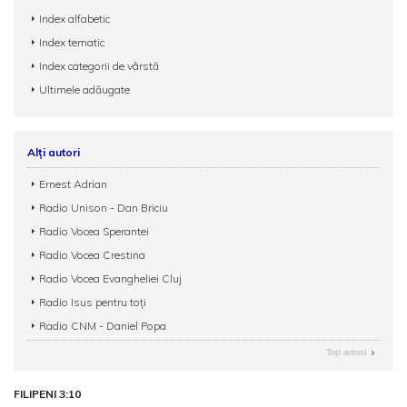
Index alfabetic
Index tematic
Index categorii de vârstă
Ultimele adăugate
Alți autori
Ernest Adrian
Radio Unison - Dan Briciu
Radio Vocea Sperantei
Radio Vocea Crestina
Radio Vocea Evangheliei Cluj
Radio Isus pentru toți
Radio CNM - Daniel Popa
Toţi autorii
FILIPENI 3:10