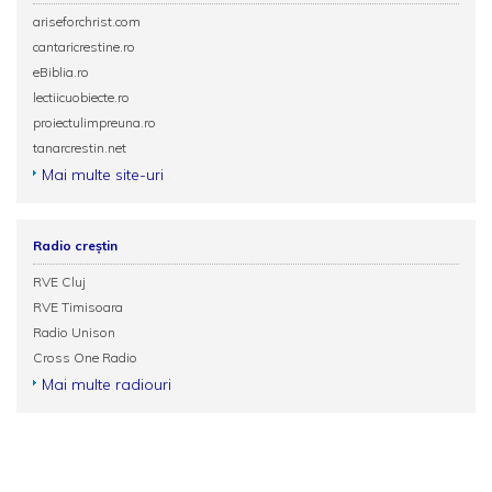
ariseforchrist.com
cantaricrestine.ro
eBiblia.ro
lectiicuobiecte.ro
proiectulimpreuna.ro
tanarcrestin.net
Mai multe site-uri
Radio creștin
RVE Cluj
RVE Timisoara
Radio Unison
Cross One Radio
Mai multe radiouri