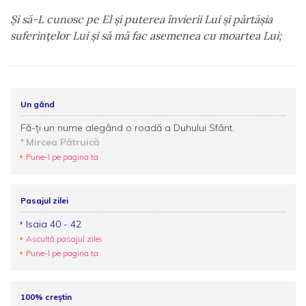
Şi să-L cunosc pe El şi puterea învierii Lui şi părtăşia
suferinţelor Lui şi să mă fac asemenea cu moartea Lui;
Un gând
Fă-ţi un nume alegând o roadă a Duhului Sfânt.
Mircea Pătruică
Pune-l pe pagina ta
Pasajul zilei
Isaia 40 - 42
Ascultă pasajul zilei
Pune-l pe pagina ta
100% creștin