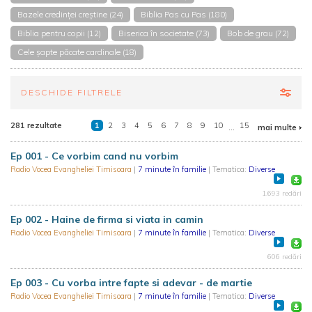
Bazele credinței creștine (24)
Biblia Pas cu Pas (180)
Biblia pentru copii (12)
Biserica în societate (73)
Bob de grau (72)
Cele șapte păcate cardinale (18)
DESCHIDE FILTRELE
281 rezultate
1
2
3
4
5
6
7
8
9
10
...
15
mai multe
Ep 001 - Ce vorbim cand nu vorbim
Radio Vocea Evangheliei Timisoara
|
7 minute în familie
| Tematica:
Diverse
1.693 redări
Ep 002 - Haine de firma si viata in camin
Radio Vocea Evangheliei Timisoara
|
7 minute în familie
| Tematica:
Diverse
606 redări
Ep 003 - Cu vorba intre fapte si adevar - de martie
Radio Vocea Evangheliei Timisoara
|
7 minute în familie
| Tematica:
Diverse