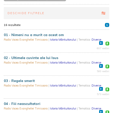
DESCHIDE FILTRELE
16 rezultate
1
01 - Nimeni nu a murit ca acest om
Radio Vocea Evangheliei Timisoara
|
Istoria Mântuitorului
| Tematica:
Diverse
697 redări
02 - Ultimele cuvinte ale lui Isus
Radio Vocea Evangheliei Timisoara
|
Istoria Mântuitorului
| Tematica:
Diverse
500 redări
03 - Regele smerit
Radio Vocea Evangheliei Timisoara
|
Istoria Mântuitorului
| Tematica:
Diverse
573 redări
04 - Fiii neascultatori
Radio Vocea Evangheliei Timisoara
|
Istoria Mântuitorului
| Tematica:
Diverse