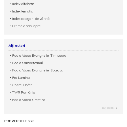
Index alfabetic
Index tematic
Index categorii de vârstă
Ultimele adăugate
Alți autori
Radio Vocea Evangheliei Timisoara
Radio Samariteanul
Radio Vocea Evangheliei Suceava
Pro Lumina
Costel Hofer
TWR România
Radio Vocea Crestina
Toţi autorii
PROVERBELE 6:20