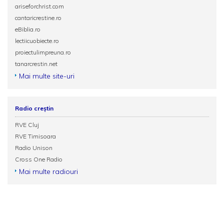
ariseforchrist.com
cantaricrestine.ro
eBiblia.ro
lectiicuobiecte.ro
proiectulimpreuna.ro
tanarcrestin.net
Mai multe site-uri
Radio creștin
RVE Cluj
RVE Timisoara
Radio Unison
Cross One Radio
Mai multe radiouri