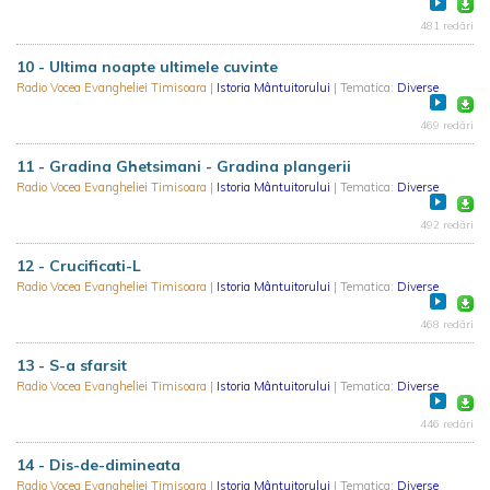
481 redări
10 - Ultima noapte ultimele cuvinte
Radio Vocea Evangheliei Timisoara
|
Istoria Mântuitorului
| Tematica:
Diverse
469 redări
11 - Gradina Ghetsimani - Gradina plangerii
Radio Vocea Evangheliei Timisoara
|
Istoria Mântuitorului
| Tematica:
Diverse
492 redări
12 - Crucificati-L
Radio Vocea Evangheliei Timisoara
|
Istoria Mântuitorului
| Tematica:
Diverse
468 redări
13 - S-a sfarsit
Radio Vocea Evangheliei Timisoara
|
Istoria Mântuitorului
| Tematica:
Diverse
446 redări
14 - Dis-de-dimineata
Radio Vocea Evangheliei Timisoara
|
Istoria Mântuitorului
| Tematica:
Diverse