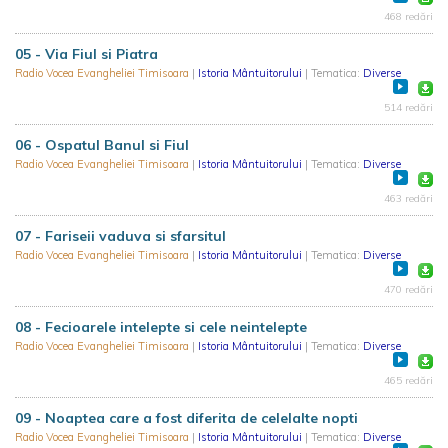
468 redări
05 - Via Fiul si Piatra
Radio Vocea Evangheliei Timisoara
|
Istoria Mântuitorului
| Tematica:
Diverse
514 redări
06 - Ospatul Banul si Fiul
Radio Vocea Evangheliei Timisoara
|
Istoria Mântuitorului
| Tematica:
Diverse
463 redări
07 - Fariseii vaduva si sfarsitul
Radio Vocea Evangheliei Timisoara
|
Istoria Mântuitorului
| Tematica:
Diverse
470 redări
08 - Fecioarele intelepte si cele neintelepte
Radio Vocea Evangheliei Timisoara
|
Istoria Mântuitorului
| Tematica:
Diverse
465 redări
09 - Noaptea care a fost diferita de celelalte nopti
Radio Vocea Evangheliei Timisoara
|
Istoria Mântuitorului
| Tematica:
Diverse