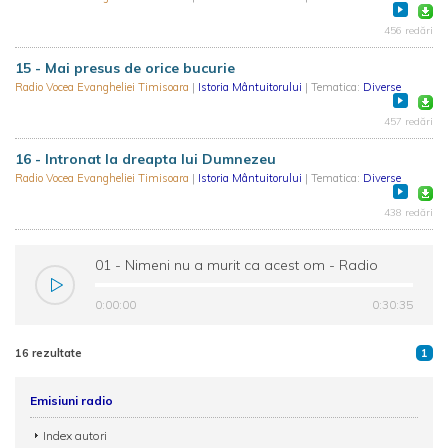
456 redări
15 - Mai presus de orice bucurie
Radio Vocea Evangheliei Timisoara
|
Istoria Mântuitorului
| Tematica:
Diverse
457 redări
16 - Intronat la dreapta lui Dumnezeu
Radio Vocea Evangheliei Timisoara
|
Istoria Mântuitorului
| Tematica:
Diverse
438 redări
01 - Nimeni nu a murit ca acest om - Radio
Vocea Evangheliei Timisoara
0:00:00
0:30:35
16 rezultate
1
Emisiuni radio
Index autori