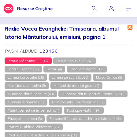
Resurse Creștine
Radio Vocea Evangheliei Timisoara, albumul
Istoria Mântuitorului, emisiuni, pagina 1
PAGINI ALBUME:
1
2
3
4
5
6
Istoria Mântuitorului (16)
La ordinea zilei (2552)
Lada cu zestre (35)
Lecturi (4)
Legal dar imoral (12)
Lumea bărbatului (15)
Lumea pe scurt (1165)
Masa Critică (9)
Medicina alternativa (9)
Minutul de muzică grea (10)
Muncesc, dar nu oricum (48)
Muncesc, dar nu oricum - seria 2 (258)
Oameni și dorințe (30)
Paradoxurile lunii decembrie (6)
Părinți perfect de imperfecți (14)
Pași spre viață (497)
Păzește-ți mintea (8)
Personalități care au schimbat istoria (442)
Portretul Biblic al căsătoriei (25)
Post, rugăciune și discipline spirituale (15)